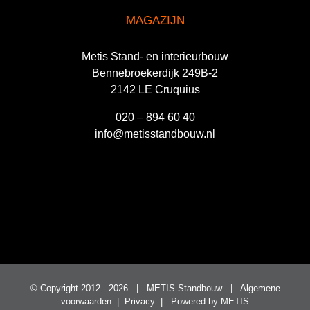
MAGAZIJN
Metis Stand- en interieurbouw
Bennebroekerdijk 249B-2
2142 LE Cruquius
020 – 894 60 40
info@metisstandbouw.nl
© Copyright 2012 -
2026 | METIS Standbouw |
Algemene
voorwaarden
|
Privacy
| Powered by
METIS