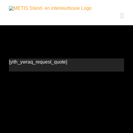
Ga
naar
inhoud
[yith_ywraq_request_quote]